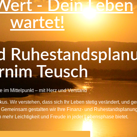
ert - Dein Leben
wartet!
d Ruhestandsplan
rnim Teusch
le im Mittelpunkt – mit Herz und Verstand
okus. Wir verstehen, dass sich Ihr Leben stetig verändert, und g
te. Gemeinsam gestalten wir Ihre Finanz- und Ruhestandsplanung
 mehr Leichtigkeit und Freude in jeder Lebensphase bietet.