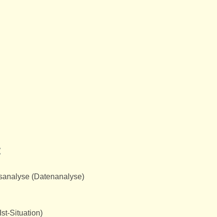
:
gsanalyse (Datenanalyse)
st-Situation)