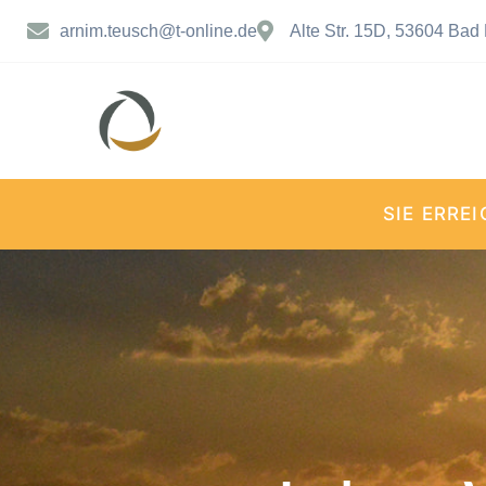
arnim.teusch@t-online.de
Alte Str. 15D, 53604 Bad
SIE ERRE