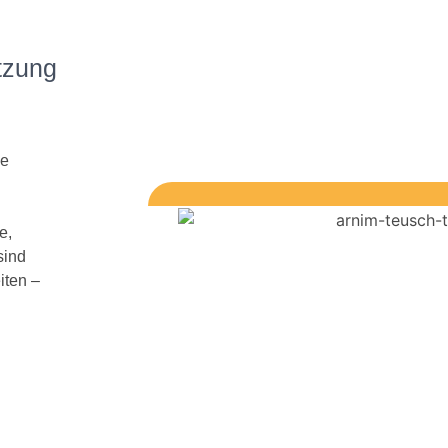
tzung
ie
e,
sind
iten –